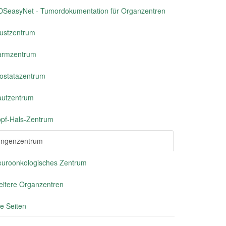
SeasyNet - Tumordokumentation für Organzentren
ustzentrum
armzentrum
ostatazentrum
utzentrum
pf-Hals-Zentrum
ungenzentrum
uroonkologisches Zentrum
itere Organzentren
le Seiten