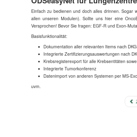
ODSeasyNet für Lungenzentr
Einfach zu bedienen und doch alles drinnen. Sogar wei
allen unseren Modulen). Sollte uns hier eine Onc
Versprochen! Bevor Sie fragen: EGF-R und Exon-Mutati
Basisfunktionalität:
Dokumentation aller relevanten Items nach DKG
Integrierte Zertifizierungsauswertungen nach D
Krebsregisterexport für alle Krebsentitäten sow
Integrierte Tumorkonferenz
Datenimport von anderen Systemen per MS-Excel
uvm.
Z