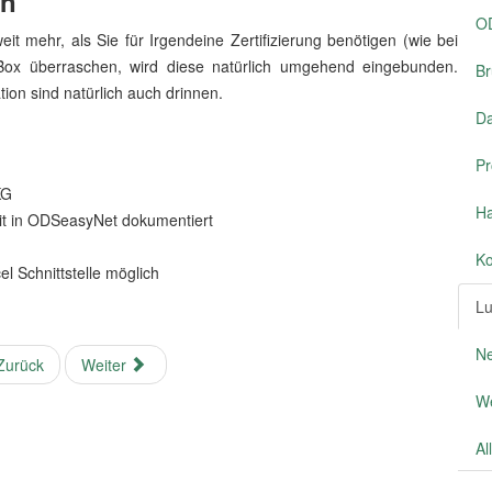
en
OD
t mehr, als Sie für Irgendeine Zertifizierung benötigen (wie bei
oBox überraschen, wird diese natürlich umgehend eingebunden.
Br
on sind natürlich auch drinnen.
D
Pr
KG
Ha
eit in ODSeasyNet dokumentiert
Ko
 Schnittstelle möglich
L
Ne
urück
Weiter
We
Al