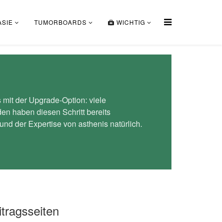
SIE
TUMORBOARDS
WICHTIG
mit der Upgrade-Option: viele
n haben diesen Schritt bereits
nd der Expertise von asthenis natürlich.
itragsseiten